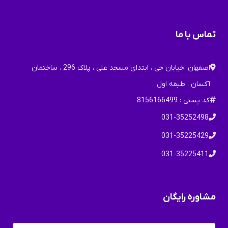
تماس با ما
اصفهان ،خیابان جی ، ابتدای مسجد علی ، پلاک 296 ، ساختمان
آکسان ، طبقه اول
کد پستی : 8156166499
031-35252498
031-35225429
031-35225411
مشاوره رایگان