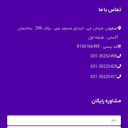
تماس با ما
اصفهان ،خیابان جی ، ابتدای مسجد علی ، پلاک 296 ، ساختمان
آکسان ، طبقه اول
کد پستی : 8156166499
031-35252498
031-35225429
031-35225411
مشاوره رایگان