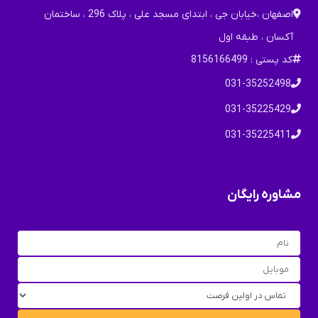
اصفهان ،خیابان جی ، ابتدای مسجد علی ، پلاک 296 ، ساختمان
آکسان ، طبقه اول
کد پستی : 8156166499
031-35252498
031-35225429
031-35225411
مشاوره رایگان