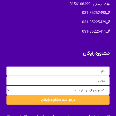
کد پستی : 8156166499
031-35252498
031-35225429
031-35225411
مشاوره رایگان