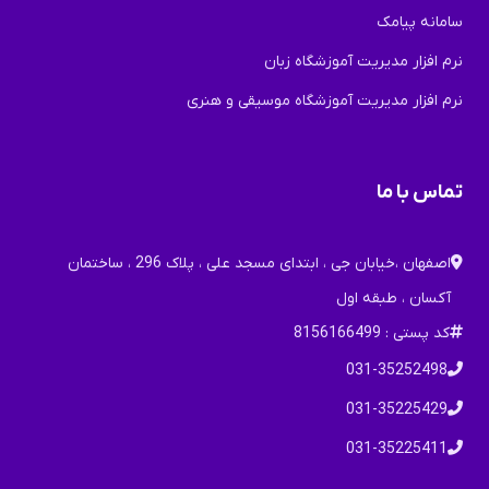
سامانه پیامک
نرم افزار مدیریت آموزشگاه زبان
نرم افزار مدیریت آموزشگاه موسیقی و هنری
تماس با ما
اصفهان ،خیابان جی ، ابتدای مسجد علی ، پلاک 296 ، ساختمان
آکسان ، طبقه اول
کد پستی : 8156166499
031-35252498
031-35225429
031-35225411